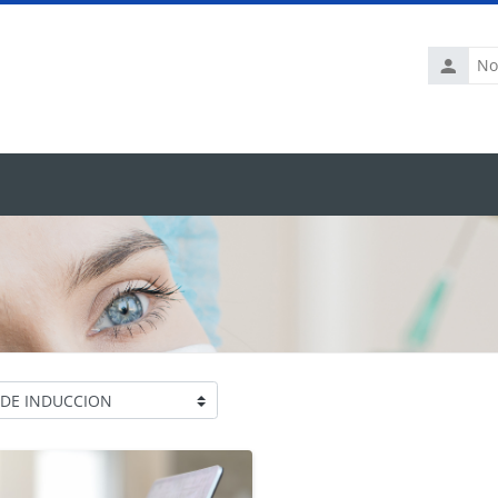
Nombre
de
usuario
as