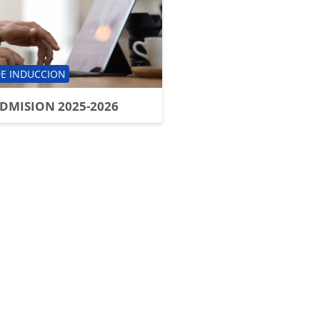
 de cursos
E INDUCCION
DMISION 2025-2026